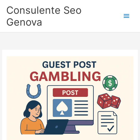
Vai
Consulente Seo
al
Men
contenuto
Genova
princ