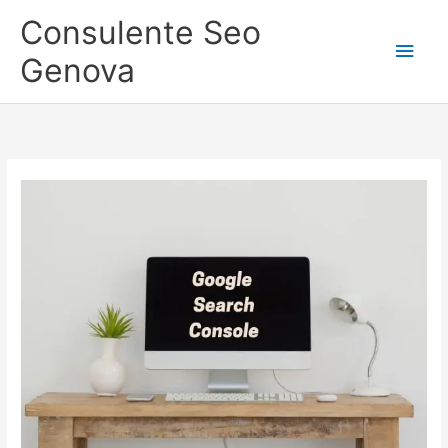
Vai
Consulente Seo
al
Men
contenuto
Genova
princ