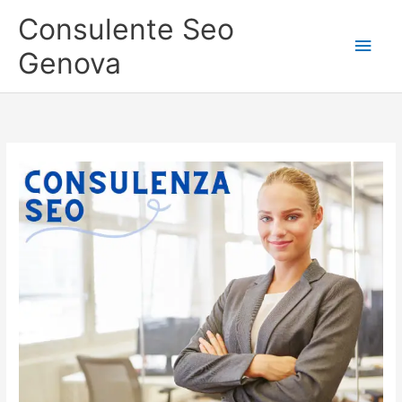
Vai
Consulente Seo
al
Men
contenuto
Genova
princ