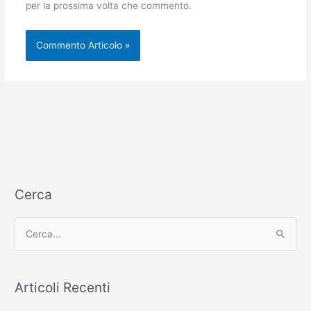
per la prossima volta che commento.
Cerca
C
e
r
c
Articoli Recenti
a